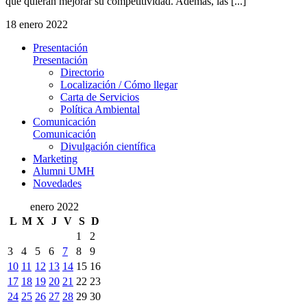
que quieran mejorar su competitividad. Además, las [...]
18 enero 2022
Presentación
Presentación
Directorio
Localización / Cómo llegar
Carta de Servicios
Política Ambiental
Comunicación
Comunicación
Divulgación científica
Marketing
Alumni UMH
Novedades
enero 2022
L
M
X
J
V
S
D
1
2
3
4
5
6
7
8
9
10
11
12
13
14
15
16
17
18
19
20
21
22
23
24
25
26
27
28
29
30