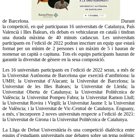
de Barcelona.
Durant
la competició, en què participaran 16 universitats de Catalunya, País
Valencià i Illes Balears, els debats es vehicularan en català i tindran
una durada màxima de 40 minuts cadascun. Les universitats
participants en l’edició de 2022 podran inscriure un equip que estarà
format per un mínim de 2 persones i un màxim de 5 i hauran de
nomenar un capità o capitana. Tots els equips participants hauran de
garantir la diversitat de gènere en la seua composició.
Les 16 universitats participants en l’edició de 2022 seran, a més de
la Universitat Autònoma de Barcelona que exercirà d’amfitriona: la
UMH; la Universitat d’Alacant; la Universitat de Barcelona; la
Universitat de les Illes Balears; la Universitat de Lleida; la
Universitat Oberta de Catalunya; la Universitat Politècnica de
València; la Universitat Pompeu Fabra; la Universitat Ramon Llull;
la Universitat Rovira i Virgili; la Universitat Jaume I; la Universitat
de València; i la Universitat de Vic-Central de Catalunya. Enguany,
a més, s’incorporen 2 noves universitats respecte a l’edició de 2021:
la Universitat de Girona i la Universitat Politècnica de Catalunya.
La Lliga de Debat Universitària és una competició dialèctica entre
equips d’estudiants universitaris que debaten sobre un tema polèmic