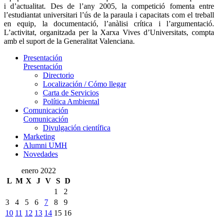
i d’actualitat. Des de l’any 2005, la competició fomenta entre
l’estudiantat universitari l’ús de la paraula i capacitats com el treball
en equip, la documentació, l’anàlisi crítica i l’argumentació.
L’activitat, organitzada per la Xarxa Vives d’Universitats, compta
amb el suport de la Generalitat Valenciana.
Presentación
Presentación
Directorio
Localización / Cómo llegar
Carta de Servicios
Política Ambiental
Comunicación
Comunicación
Divulgación científica
Marketing
Alumni UMH
Novedades
enero 2022
L
M
X
J
V
S
D
1
2
3
4
5
6
7
8
9
10
11
12
13
14
15
16