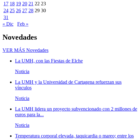
17
18
19
20
21
22
23
24
25
26
27
28
29
30
31
« Dic
Feb »
Novedades
VER MÁS
Novedades
La UMH, con las Fiestas de Elche
Noticia
La UMH y la Universidad de Cartagena refuerzan sus
vínculos
Noticia
La UMH lidera un proyecto subvencionado con 2 millones de
euros para la...
Noticia
Temperatura corporal elevada, taquicardia o mareo; entre los