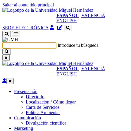
Saltar al contenido principal
ESPAÑOL
VALENCIÀ
ENGLISH
Acceso
Gestor
SEDE ELECTRÓNICA
identificado
de
(abre
contenidos
en
del
Introduce tu búsqueda
ventana
sitio
nueva)
ESPAÑOL
VALENCIÀ
ENGLISH
Editar
Presentación
Presentación
Directorio
Localización / Cómo llegar
Carta de Servicios
Política Ambiental
Comunicación
Comunicación
Divulgación científica
Marketing