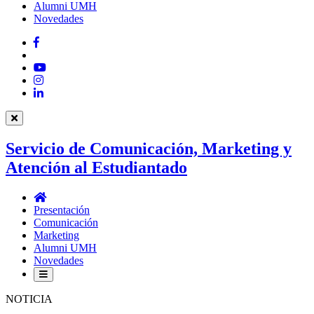
Alumni UMH
Novedades
Facebook
Twitter
YouTube
Instagram
LinkedIn
Servicio de Comunicación, Marketing y
Atención al Estudiantado
Servicio
de
Presentación
Comunicación,
Comunicación
Marketing
Marketing
y
Alumni UMH
Atención
Novedades
al
Estudiantado
NOTICIA