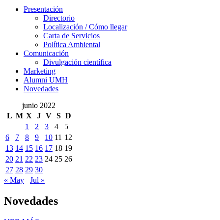
Presentación
Presentación
Directorio
Localización / Cómo llegar
Carta de Servicios
Política Ambiental
Comunicación
Comunicación
Divulgación científica
Marketing
Alumni UMH
Novedades
junio 2022
L
M
X
J
V
S
D
1
2
3
4
5
6
7
8
9
10
11
12
13
14
15
16
17
18
19
20
21
22
23
24
25
26
27
28
29
30
« May
Jul »
Novedades