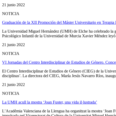
21 junio 2022
NOTICIA
Graduación de la XII Promoción del Máster Universitario en Terapia
La Universidad Miguel Hernández (UMH) de Elche ha celebrado la gra
Psicológico Infantil de la Universidad de Murcia Xavier Méndez leyó la
21 junio 2022
NOTICIA
VI Jornadas del Centro Interdisciplinar de Estudios de Género. Concept
El Centro Interdisciplinar de Estudios de Género (CIEG) de la Unive
disciplinas’. La directora del CIEG, María Jesús Navarro Ríos, inaugura
21 junio 2022
NOTICIA
La UMH acull la mostra ‘Joan Fuster, una vida il·lustrada’
L’Acadèmia Valenciana de la Llengua ha organitzat la mostra ‘Joan Fus
impulsada pel Vicerectorat de Cultura de la Universitat Miguel Herná