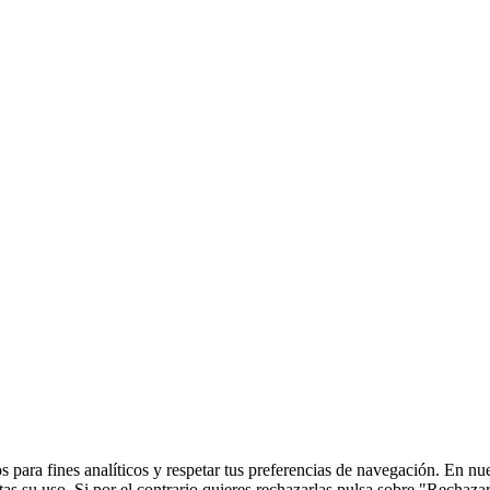
 para fines analíticos y respetar tus preferencias de navegación. En nu
s su uso. Si por el contrario quieres rechazarlas pulsa sobre "Rechaza