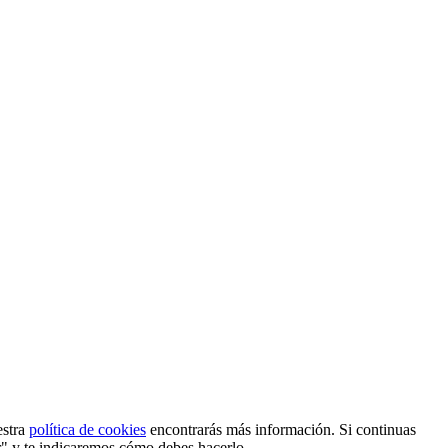
estra
política de cookies
encontrarás más información. Si continuas
r" y te indicaremos cómo debes hacerlo.