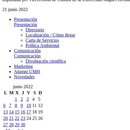
21 junio 2022
Presentación
Presentación
Directorio
Localización / Cómo llegar
Carta de Servicios
Política Ambiental
Comunicación
Comunicación
Divulgación científica
Marketing
Alumni UMH
Novedades
junio 2022
L
M
X
J
V
S
D
1
2
3
4
5
6
7
8
9
10
11
12
13
14
15
16
17
18
19
20
21
22
23
24
25
26
27
28
29
30