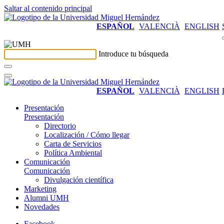
Saltar al contenido principal
ESPAÑOL
VALENCIÀ
ENGLISH
Introduce tu búsqueda
ESPAÑOL
VALENCIÀ
ENGLISH
Presentación
Presentación
Directorio
Localización / Cómo llegar
Carta de Servicios
Política Ambiental
Comunicación
Comunicación
Divulgación científica
Marketing
Alumni UMH
Novedades
Facebook