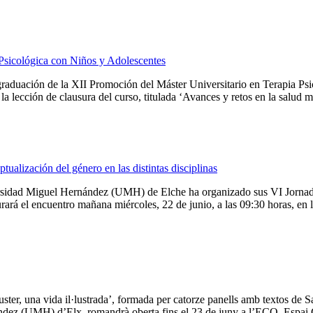
 Psicológica con Niños y Adolescentes
duación de la XII Promoción del Máster Universitario en Terapia Psic
 lección de clausura del curso, titulada ‘Avances y retos en la salud me
ualización del género en las distintas disciplinas
rsidad Miguel Hernández (UMH) de Elche ha organizado sus VI Jornadas,
rá el encuentro mañana miércoles, 22 de junio, a las 09:30 horas, en la 
ter, una vida il·lustrada’, formada per catorze panells amb textos de S
ndez (UMH) d’Elx, romandrà oberta fins el 23 de juny a l’ECO, Espai Cu