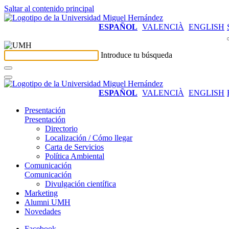
Saltar al contenido principal
ESPAÑOL
VALENCIÀ
ENGLISH
Introduce tu búsqueda
ESPAÑOL
VALENCIÀ
ENGLISH
Presentación
Presentación
Directorio
Localización / Cómo llegar
Carta de Servicios
Política Ambiental
Comunicación
Comunicación
Divulgación científica
Marketing
Alumni UMH
Novedades
Facebook