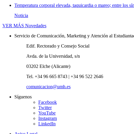
Temperatura corporal elevada, taquicardia o mareo; entre los sí
Noticia
VER MÁS
Novedades
Servicio de Comunicación, Marketing y Atención al Estudiant
Edif. Rectorado y Consejo Social
Avda. de la Universidad, s/n
03202 Elche (Alicante)
Tel. +34 96 665 8743 | +34 96 522 2646
comunicacion@umh.es
Síguenos
Facebook
Twitter
YouTube
Instagram
LinkedIn
Aviso Legal