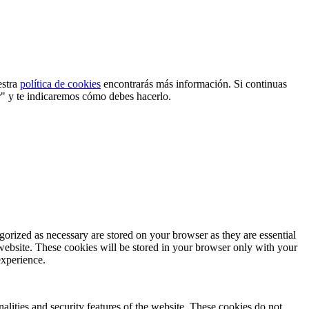
estra
política de cookies
encontrarás más información. Si continuas
r" y te indicaremos cómo debes hacerlo.
gorized as necessary are stored on your browser as they are essential
 website. These cookies will be stored in your browser only with your
experience.
nalities and security features of the website. These cookies do not