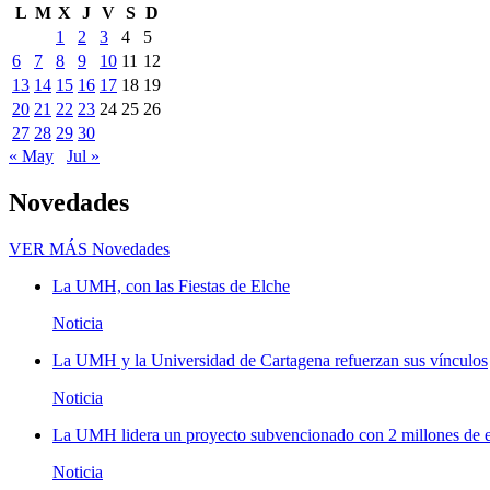
L
M
X
J
V
S
D
1
2
3
4
5
6
7
8
9
10
11
12
13
14
15
16
17
18
19
20
21
22
23
24
25
26
27
28
29
30
« May
Jul »
Novedades
VER MÁS
Novedades
La UMH, con las Fiestas de Elche
Noticia
La UMH y la Universidad de Cartagena refuerzan sus vínculos
Noticia
La UMH lidera un proyecto subvencionado con 2 millones de eu
Noticia