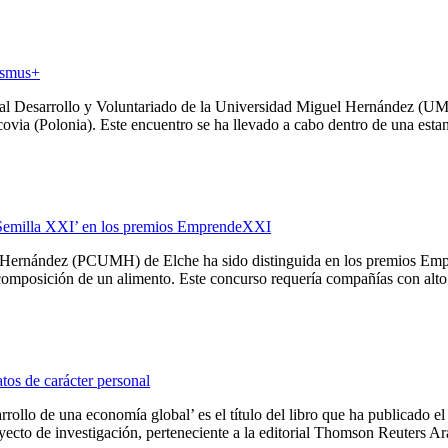
asmus+
n al Desarrollo y Voluntariado de la Universidad Miguel Hernández (U
ia (Polonia). Este encuentro se ha llevado a cabo dentro de una estanc
 ‘Semilla XXI’ en los premios EmprendeXXI
l Hernández (PCUMH) de Elche ha sido distinguida en los premios Em
composición de un alimento. Este concurso requería compañías con alto p
tos de carácter personal
rollo de una economía global’ es el título del libro que ha publicado 
 de investigación, perteneciente a la editorial Thomson Reuters Aran