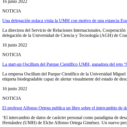
16 junio 2022
NOTICIA
Una delegación polaca visita la UMH con motivo de una estancia Er
La directora del Servicio de Relaciones Internacionales, Cooperació
delegación de la Universidad de Ciencia y Tecnología (AGH) de Cracov
16 junio 2022
NOTICIA
La start-up Oscillum del Parque Científico UMH, ganadora del reto
La empresa Oscillum del Parque Científico de la Universidad Migue
etiqueta biodegradable capaz de alertar visualmente del estado de des
16 junio 2022
NOTICIA
El profesor Alfonso Ortega publica un libro sobre el intercambio de da
‘El intercambio de datos de carácter personal como paradigma de desar
Hernández (UMH) de Elche Alfonso Ortega Giménez. Un nuevo proyecto