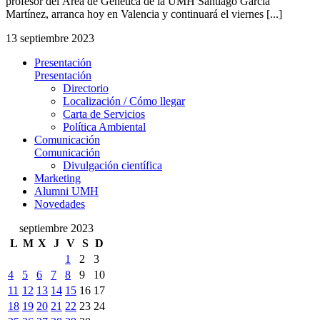
profesor del Área de Genética de la UMH Santiago García
Martínez, arranca hoy en Valencia y continuará el viernes [...]
13 septiembre 2023
Presentación
Presentación
Directorio
Localización / Cómo llegar
Carta de Servicios
Política Ambiental
Comunicación
Comunicación
Divulgación científica
Marketing
Alumni UMH
Novedades
septiembre 2023
L
M
X
J
V
S
D
1
2
3
4
5
6
7
8
9
10
11
12
13
14
15
16
17
18
19
20
21
22
23
24