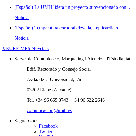
(Español) La UMH lidera un proyecto subvencionado con...
Noticia
(Español) Temperatura corporal elevada, taquicardia o...
Noticia
VEURE MÉS
Novetats
Servei de Comunicació, Màrqueting i Atenció a l'Estudiantat
Edif. Rectorado y Consejo Social
Avda. de la Universidad, s/n
03202 Elche (Alicante)
Tel. +34 96 665 8743 | +34 96 522 2646
comunicacion@umh.es
Segueix-nos
Facebook
Twitter