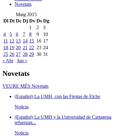
Novetats
Maig 2015
Dl
Dt
Dc
Dj
Dv
Ds
Dg
1
2
3
4
5
6
7
8
9
10
11
12
13
14
15
16
17
18
19
20
21
22
23
24
25
26
27
28
29
30
31
« Abr
Jun »
Novetats
VEURE MÉS
Novetats
(Español) La UMH, con las Fiestas de Elche
Noticia
(Español) La UMH y la Universidad de Cartagena
refuerzan...
Noticia