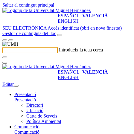
Saltar al contingut principal
ESPAÑOL
VALENCIÀ
ENGLISH
SEU ELECTRÒNICA
Accés identificat (obri en nova finestra)
Gestor de continguts del lloc
Introdueix la teua cerca
ESPAÑOL
VALENCIÀ
ENGLISH
Editar
Presentació
Presentació
Directori
Ubicació
Carta de Serveis
Política Ambiental
Comunicació
Comunicació