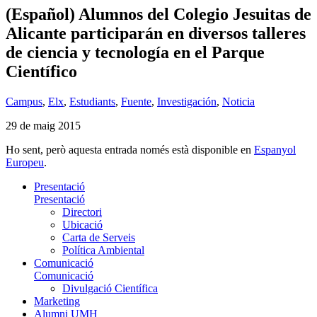
(Español) Alumnos del Colegio Jesuitas de
Alicante participarán en diversos talleres
de ciencia y tecnología en el Parque
Científico
Campus
,
Elx
,
Estudiants
,
Fuente
,
Investigación
,
Noticia
29 de maig 2015
Ho sent, però aquesta entrada només està disponible en
Espanyol
Europeu
.
Presentació
Presentació
Directori
Ubicació
Carta de Serveis
Política Ambiental
Comunicació
Comunicació
Divulgació Científica
Marketing
Alumni UMH