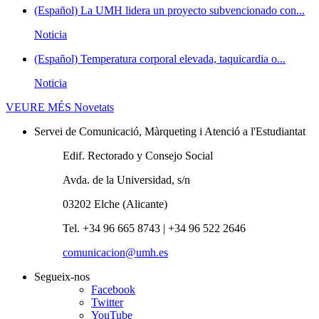
(Español) La UMH lidera un proyecto subvencionado con...
Noticia
(Español) Temperatura corporal elevada, taquicardia o...
Noticia
VEURE MÉS
Novetats
Servei de Comunicació, Màrqueting i Atenció a l'Estudiantat
Edif. Rectorado y Consejo Social
Avda. de la Universidad, s/n
03202 Elche (Alicante)
Tel. +34 96 665 8743 | +34 96 522 2646
comunicacion@umh.es
Segueix-nos
Facebook
Twitter
YouTube