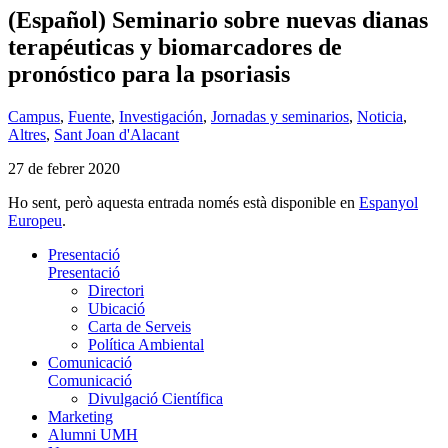
(Español) Seminario sobre nuevas dianas
terapéuticas y biomarcadores de
pronóstico para la psoriasis
Campus
,
Fuente
,
Investigación
,
Jornadas y seminarios
,
Noticia
,
Altres
,
Sant Joan d'Alacant
27 de febrer 2020
Ho sent, però aquesta entrada només està disponible en
Espanyol
Europeu
.
Presentació
Presentació
Directori
Ubicació
Carta de Serveis
Política Ambiental
Comunicació
Comunicació
Divulgació Científica
Marketing
Alumni UMH