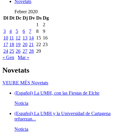
Novetats
Febrer 2020
Dl
Dt
Dc
Dj
Dv
Ds
Dg
1
2
3
4
5
6
7
8
9
10
11
12
13
14
15
16
17
18
19
20
21
22
23
24
25
26
27
28
29
« Gen
Mar »
Novetats
VEURE MÉS
Novetats
(Español) La UMH, con las Fiestas de Elche
Noticia
(Español) La UMH y la Universidad de Cartagena
refuerzan...
Noticia