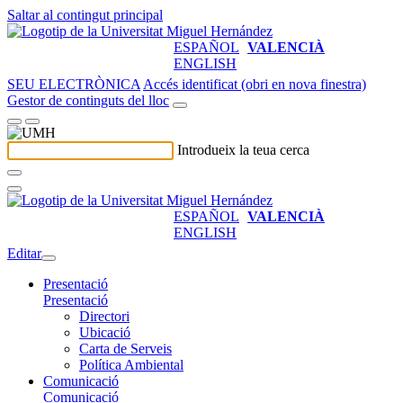
Saltar al contingut principal
ESPAÑOL
VALENCIÀ
ENGLISH
SEU ELECTRÒNICA
Accés identificat (obri en nova finestra)
Gestor de continguts del lloc
Introdueix la teua cerca
ESPAÑOL
VALENCIÀ
ENGLISH
Editar
Presentació
Presentació
Directori
Ubicació
Carta de Serveis
Política Ambiental
Comunicació
Comunicació