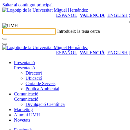
Saltar al contingut principal
ESPAÑOL
VALENCIÀ
ENGLISH
Introdueix la teua cerca
ESPAÑOL
VALENCIÀ
ENGLISH
Presentació
Presentació
Directori
Ubicació
Carta de Serveis
Política Ambiental
Comunicació
Comunicació
Divulgació Científica
Marketing
Alumni UMH
Novetats
Facebook