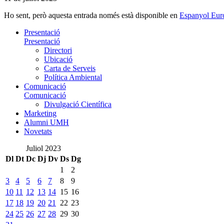
Ho sent, però aquesta entrada només està disponible en
Espanyol Eur
Presentació
Presentació
Directori
Ubicació
Carta de Serveis
Política Ambiental
Comunicació
Comunicació
Divulgació Científica
Marketing
Alumni UMH
Novetats
Juliol 2023
Dl
Dt
Dc
Dj
Dv
Ds
Dg
1
2
3
4
5
6
7
8
9
10
11
12
13
14
15
16
17
18
19
20
21
22
23
24
25
26
27
28
29
30