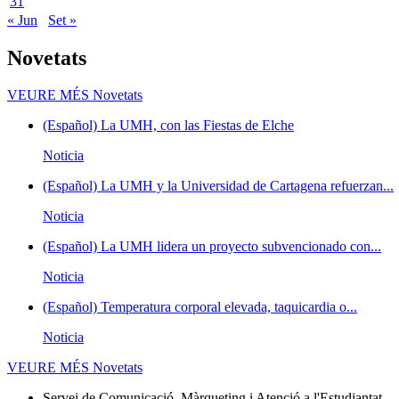
31
« Jun
Set »
Novetats
VEURE MÉS
Novetats
(Español) La UMH, con las Fiestas de Elche
Noticia
(Español) La UMH y la Universidad de Cartagena refuerzan...
Noticia
(Español) La UMH lidera un proyecto subvencionado con...
Noticia
(Español) Temperatura corporal elevada, taquicardia o...
Noticia
VEURE MÉS
Novetats
Servei de Comunicació, Màrqueting i Atenció a l'Estudiantat