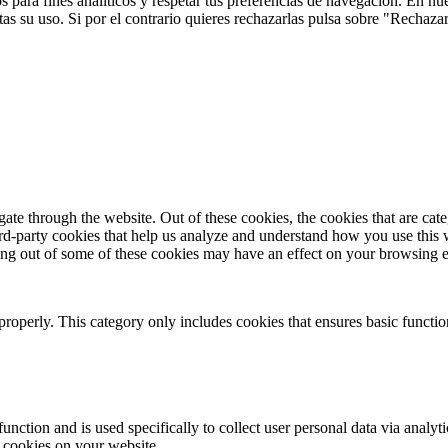
 para fines analíticos y respetar tus preferencias de navegación. En nu
s su uso. Si por el contrario quieres rechazarlas pulsa sobre "Rechaza
te through the website. Out of these cookies, the cookies that are cate
hird-party cookies that help us analyze and understand how you use this
ting out of some of these cookies may have an effect on your browsing 
properly. This category only includes cookies that ensures basic functio
function and is used specifically to collect user personal data via anal
e cookies on your website.