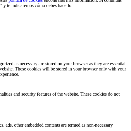
estra
política de cookies
encontrarás más información. Si continuas
r" y te indicaremos cómo debes hacerlo.
gorized as necessary are stored on your browser as they are essential
 website. These cookies will be stored in your browser only with your
experience.
nalities and security features of the website. These cookies do not
ytics, ads, other embedded contents are termed as non-necessary