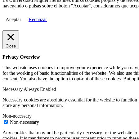
La Universidad Miguel Hernández utiliza cookies propias y de terceros
navegando o pulsas sobre el botón "Aceptar", consideramos que acepta
Aceptar
Rechazar
Close
Privacy Overview
This website uses cookies to improve your experience while you naviga
for the working of basic functionalities of the website. We also use t
consent. You also have the option to opt-out of these cookies. But op
Necessary
Always Enabled
Necessary cookies are absolutely essential for the website to function 
store any personal information.
Non-necessary
Non-necessary
Any cookies that may not be particularly necessary for the website to 
cookies. It is mandatory to procure user consent prior to running thes