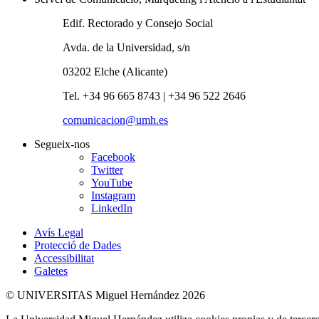
Edif. Rectorado y Consejo Social
Avda. de la Universidad, s/n
03202 Elche (Alicante)
Tel. +34 96 665 8743 | +34 96 522 2646
comunicacion@umh.es
Segueix-nos
Facebook
Twitter
YouTube
Instagram
LinkedIn
Avís Legal
Protecció de Dades
Accessibilitat
Galetes
© UNIVERSITAS Miguel Hernández 2026