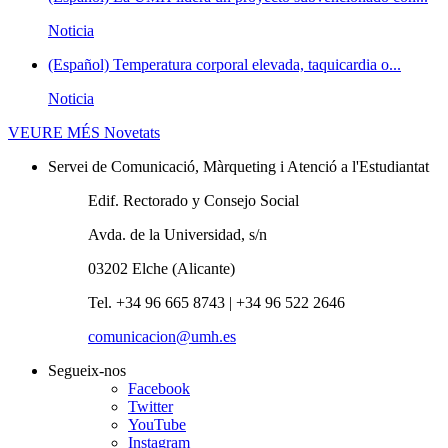
Noticia
(Español) Temperatura corporal elevada, taquicardia o...
Noticia
VEURE MÉS
Novetats
Servei de Comunicació, Màrqueting i Atenció a l'Estudiantat
Edif. Rectorado y Consejo Social
Avda. de la Universidad, s/n
03202 Elche (Alicante)
Tel. +34 96 665 8743 | +34 96 522 2646
comunicacion@umh.es
Segueix-nos
Facebook
Twitter
YouTube
Instagram