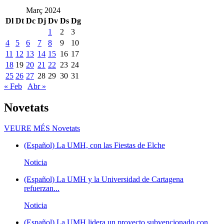
Març 2024
Dl
Dt
Dc
Dj
Dv
Ds
Dg
1
2
3
4
5
6
7
8
9
10
11
12
13
14
15
16
17
18
19
20
21
22
23
24
25
26
27
28
29
30
31
« Feb
Abr »
Novetats
VEURE MÉS
Novetats
(Español) La UMH, con las Fiestas de Elche
Noticia
(Español) La UMH y la Universidad de Cartagena
refuerzan...
Noticia
(Español) La UMH lidera un proyecto subvencionado con...