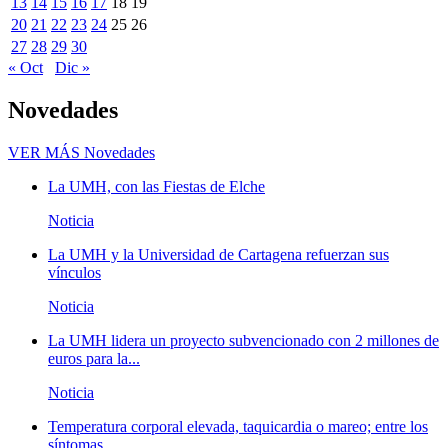
13
14
15
16
17
18
19
20
21
22
23
24
25
26
27
28
29
30
« Oct
Dic »
Novedades
VER MÁS
Novedades
La UMH, con las Fiestas de Elche
Noticia
La UMH y la Universidad de Cartagena refuerzan sus
vínculos
Noticia
La UMH lidera un proyecto subvencionado con 2 millones de
euros para la...
Noticia
Temperatura corporal elevada, taquicardia o mareo; entre los
síntomas...