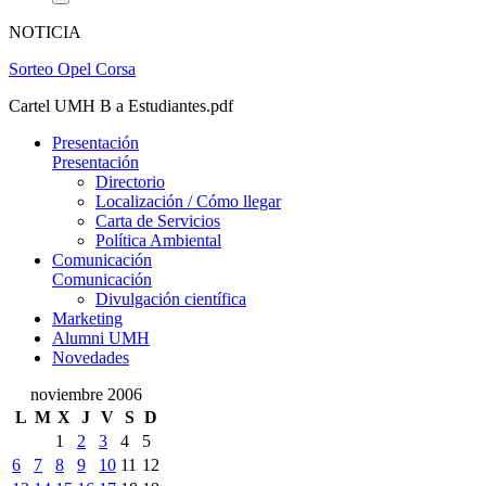
NOTICIA
Sorteo Opel Corsa
Cartel UMH B a Estudiantes.pdf
Presentación
Presentación
Directorio
Localización / Cómo llegar
Carta de Servicios
Política Ambiental
Comunicación
Comunicación
Divulgación científica
Marketing
Alumni UMH
Novedades
noviembre 2006
L
M
X
J
V
S
D
1
2
3
4
5
6
7
8
9
10
11
12