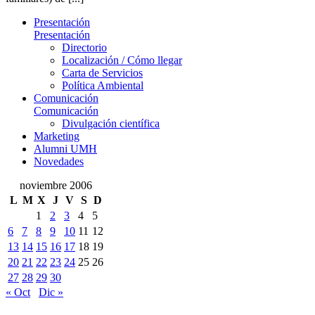
Presentación
Presentación
Directorio
Localización / Cómo llegar
Carta de Servicios
Política Ambiental
Comunicación
Comunicación
Divulgación científica
Marketing
Alumni UMH
Novedades
noviembre 2006
L
M
X
J
V
S
D
1
2
3
4
5
6
7
8
9
10
11
12
13
14
15
16
17
18
19
20
21
22
23
24
25
26
27
28
29
30
« Oct
Dic »