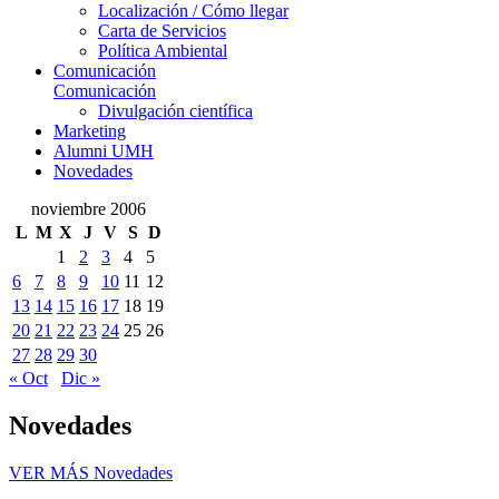
Localización / Cómo llegar
Carta de Servicios
Política Ambiental
Comunicación
Comunicación
Divulgación científica
Marketing
Alumni UMH
Novedades
noviembre 2006
L
M
X
J
V
S
D
1
2
3
4
5
6
7
8
9
10
11
12
13
14
15
16
17
18
19
20
21
22
23
24
25
26
27
28
29
30
« Oct
Dic »
Novedades
VER MÁS
Novedades