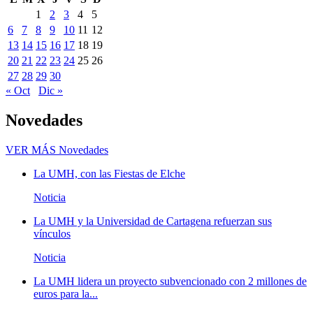
1
2
3
4
5
6
7
8
9
10
11
12
13
14
15
16
17
18
19
20
21
22
23
24
25
26
27
28
29
30
« Oct
Dic »
Novedades
VER MÁS
Novedades
La UMH, con las Fiestas de Elche
Noticia
La UMH y la Universidad de Cartagena refuerzan sus
vínculos
Noticia
La UMH lidera un proyecto subvencionado con 2 millones de
euros para la...