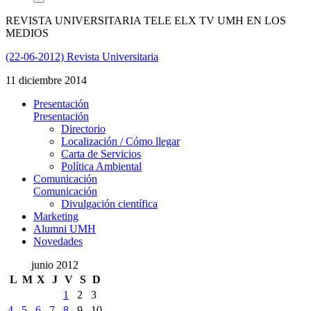
REVISTA UNIVERSITARIA TELE ELX TV UMH EN LOS
MEDIOS
(22-06-2012) Revista Universitaria
11 diciembre 2014
Presentación
Presentación
Directorio
Localización / Cómo llegar
Carta de Servicios
Política Ambiental
Comunicación
Comunicación
Divulgación científica
Marketing
Alumni UMH
Novedades
junio 2012
L
M
X
J
V
S
D
1
2
3
4
5
6
7
8
9
10