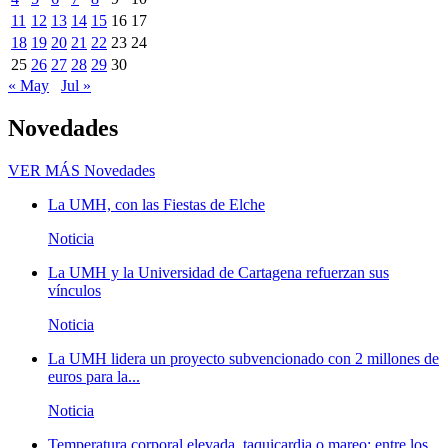
11
12
13
14
15
16
17
18
19
20
21
22
23
24
25
26
27
28
29
30
« May
Jul »
Novedades
VER MÁS
Novedades
La UMH, con las Fiestas de Elche
Noticia
La UMH y la Universidad de Cartagena refuerzan sus
vínculos
Noticia
La UMH lidera un proyecto subvencionado con 2 millones de
euros para la...
Noticia
Temperatura corporal elevada, taquicardia o mareo; entre los