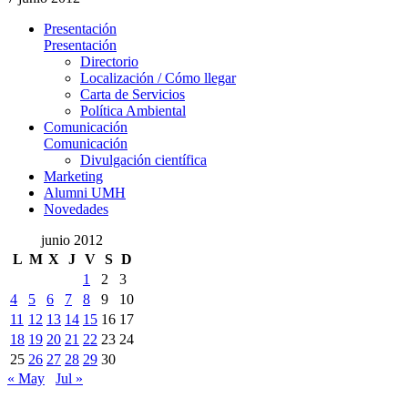
Presentación
Presentación
Directorio
Localización / Cómo llegar
Carta de Servicios
Política Ambiental
Comunicación
Comunicación
Divulgación científica
Marketing
Alumni UMH
Novedades
junio 2012
L
M
X
J
V
S
D
1
2
3
4
5
6
7
8
9
10
11
12
13
14
15
16
17
18
19
20
21
22
23
24
25
26
27
28
29
30
« May
Jul »