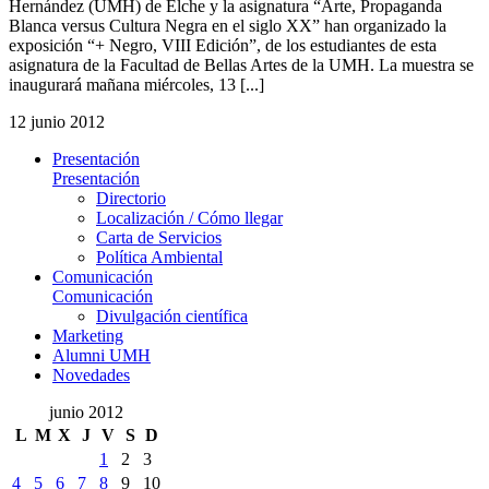
Hernández (UMH) de Elche y la asignatura “Arte, Propaganda
Blanca versus Cultura Negra en el siglo XX” han organizado la
exposición “+ Negro, VIII Edición”, de los estudiantes de esta
asignatura de la Facultad de Bellas Artes de la UMH. La muestra se
inaugurará mañana miércoles, 13 [...]
12 junio 2012
Presentación
Presentación
Directorio
Localización / Cómo llegar
Carta de Servicios
Política Ambiental
Comunicación
Comunicación
Divulgación científica
Marketing
Alumni UMH
Novedades
junio 2012
L
M
X
J
V
S
D
1
2
3
4
5
6
7
8
9
10