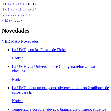
11
12
13
14
15
16
17
18
19
20
21
22
23
24
25
26
27
28
29
30
« May
Jul »
Novedades
VER MÁS
Novedades
La UMH, con las Fiestas de Elche
Noticia
La UMH y la Universidad de Cartagena refuerzan sus
vínculos
Noticia
La UMH lidera un proyecto subvencionado con 2 millones de
euros para la...
Noticia
Temperatura corporal elevada, taquicardia o mareo; entre los