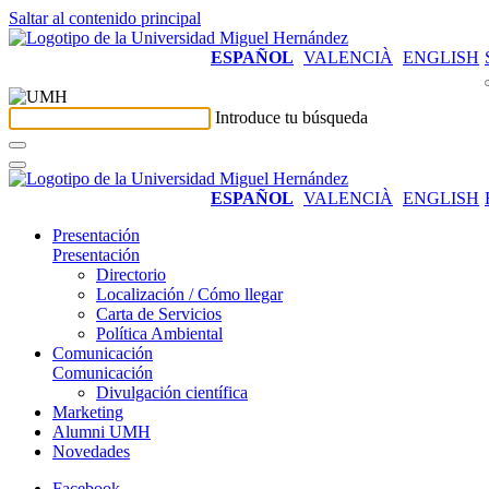
Saltar al contenido principal
ESPAÑOL
VALENCIÀ
ENGLISH
Introduce tu búsqueda
ESPAÑOL
VALENCIÀ
ENGLISH
Presentación
Presentación
Directorio
Localización / Cómo llegar
Carta de Servicios
Política Ambiental
Comunicación
Comunicación
Divulgación científica
Marketing
Alumni UMH
Novedades
Facebook