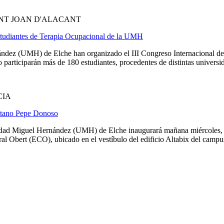
NT JOAN D'ALACANT
Estudiantes de Terapia Ocupacional de la UMH
dez (UMH) de Elche han organizado el III Congreso Internacional de E
participarán más de 180 estudiantes, procedentes de distintas universid
CIA
citano Pepe Donoso
sidad Miguel Hernández (UMH) de Elche inaugurará mañana miércoles, 8 
al Obert (ECO), ubicado en el vestíbulo del edificio Altabix del campus 