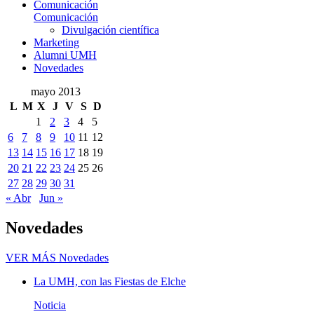
Comunicación
Comunicación
Divulgación científica
Marketing
Alumni UMH
Novedades
mayo 2013
L
M
X
J
V
S
D
1
2
3
4
5
6
7
8
9
10
11
12
13
14
15
16
17
18
19
20
21
22
23
24
25
26
27
28
29
30
31
« Abr
Jun »
Novedades
VER MÁS
Novedades
La UMH, con las Fiestas de Elche
Noticia