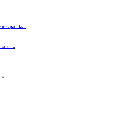
ros para la...
ntomas...
ado