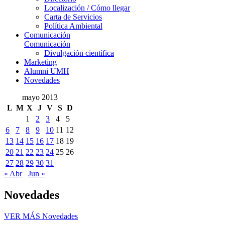
Localización / Cómo llegar
Carta de Servicios
Política Ambiental
Comunicación
Comunicación
Divulgación científica
Marketing
Alumni UMH
Novedades
mayo 2013
L
M
X
J
V
S
D
1
2
3
4
5
6
7
8
9
10
11
12
13
14
15
16
17
18
19
20
21
22
23
24
25
26
27
28
29
30
31
« Abr
Jun »
Novedades
VER MÁS
Novedades