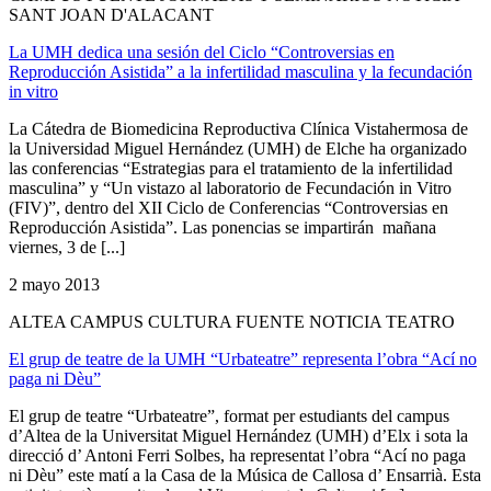
SANT JOAN D'ALACANT
La UMH dedica una sesión del Ciclo “Controversias en
Reproducción Asistida” a la infertilidad masculina y la fecundación
in vitro
La Cátedra de Biomedicina Reproductiva Clínica Vistahermosa de
la Universidad Miguel Hernández (UMH) de Elche ha organizado
las conferencias “Estrategias para el tratamiento de la infertilidad
masculina” y “Un vistazo al laboratorio de Fecundación in Vitro
(FIV)”, dentro del XII Ciclo de Conferencias “Controversias en
Reproducción Asistida”. Las ponencias se impartirán mañana
viernes, 3 de [...]
2 mayo 2013
ALTEA CAMPUS CULTURA FUENTE NOTICIA TEATRO
El grup de teatre de la UMH “Urbateatre” representa l’obra “Ací no
paga ni Dèu”
El grup de teatre “Urbateatre”, format per estudiants del campus
d’Altea de la Universitat Miguel Hernández (UMH) d’Elx i sota la
direcció d’ Antoni Ferri Solbes, ha representat l’obra “Ací no paga
ni Dèu” este matí a la Casa de la Música de Callosa d’ Ensarrià. Esta