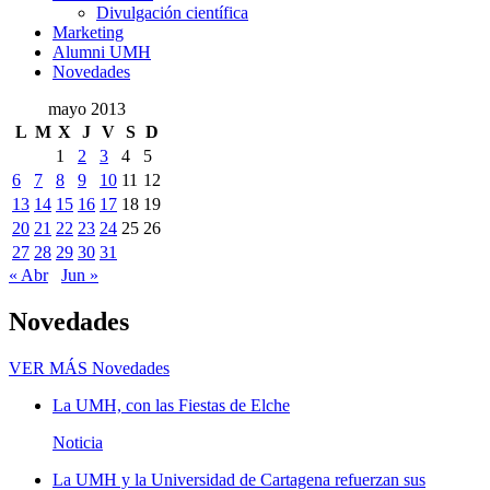
Divulgación científica
Marketing
Alumni UMH
Novedades
mayo 2013
L
M
X
J
V
S
D
1
2
3
4
5
6
7
8
9
10
11
12
13
14
15
16
17
18
19
20
21
22
23
24
25
26
27
28
29
30
31
« Abr
Jun »
Novedades
VER MÁS
Novedades
La UMH, con las Fiestas de Elche
Noticia
La UMH y la Universidad de Cartagena refuerzan sus