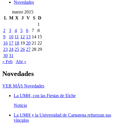
Novedades
marzo 2015
L
M
X
J
V
S
D
1
2
3
4
5
6
7
8
9
10
11
12
13
14
15
16
17
18
19
20
21
22
23
24
25
26
27
28
29
30
31
« Feb
Abr »
Novedades
VER MÁS
Novedades
La UMH, con las Fiestas de Elche
Noticia
La UMH y la Universidad de Cartagena refuerzan sus
vínculos