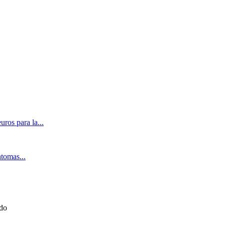
ros para la...
ntomas...
ado