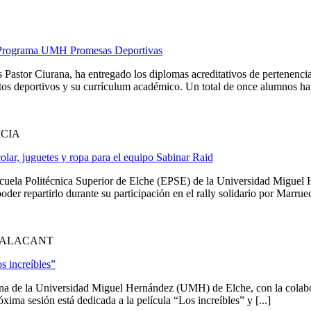
el Programa UMH Promesas Deportivas
 Pastor Ciurana, ha entregado los diplomas acreditativos de pertenen
tos deportivos y su currículum académico. Un total de once alumnos han 
ICIA
olar, juguetes y ropa para el equipo Sabinar Raid
scuela Politécnica Superior de Elche (EPSE) de la Universidad Migue
poder repartirlo durante su participación en el rally solidario por Marru
D'ALACANT
s increíbles”
na de la Universidad Miguel Hernández (UMH) de Elche, con la colabor
ma sesión está dedicada a la película “Los increíbles” y [...]