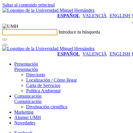
Saltar al contenido principal
ESPAÑOL
VALENCIÀ
ENGLISH
Introduce tu búsqueda
ESPAÑOL
VALENCIÀ
ENGLISH
Presentación
Presentación
Directorio
Localización / Cómo llegar
Carta de Servicios
Política Ambiental
Comunicación
Comunicación
Divulgación científica
Marketing
Alumni UMH
Novedades
Facebook