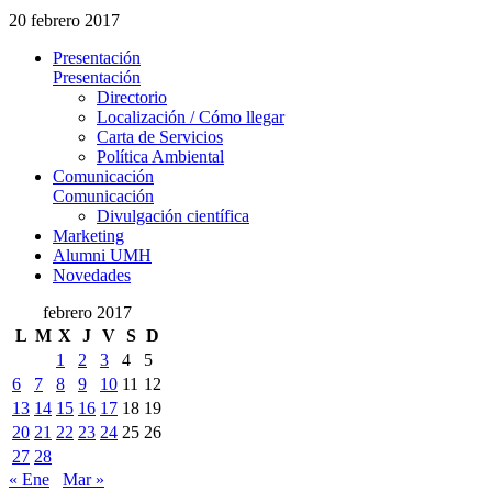
20 febrero 2017
Presentación
Presentación
Directorio
Localización / Cómo llegar
Carta de Servicios
Política Ambiental
Comunicación
Comunicación
Divulgación científica
Marketing
Alumni UMH
Novedades
febrero 2017
L
M
X
J
V
S
D
1
2
3
4
5
6
7
8
9
10
11
12
13
14
15
16
17
18
19
20
21
22
23
24
25
26
27
28
« Ene
Mar »