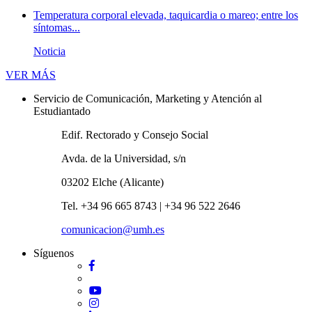
Temperatura corporal elevada, taquicardia o mareo; entre los
síntomas...
Noticia
Novedades
VER MÁS
Servicio de Comunicación, Marketing y Atención al
Estudiantado
Edif. Rectorado y Consejo Social
Avda. de la Universidad, s/n
03202 Elche (Alicante)
Tel. +34 96 665 8743 | +34 96 522 2646
comunicacion@umh.es
Síguenos
Facebook
Twitter
YouTube
Instagram