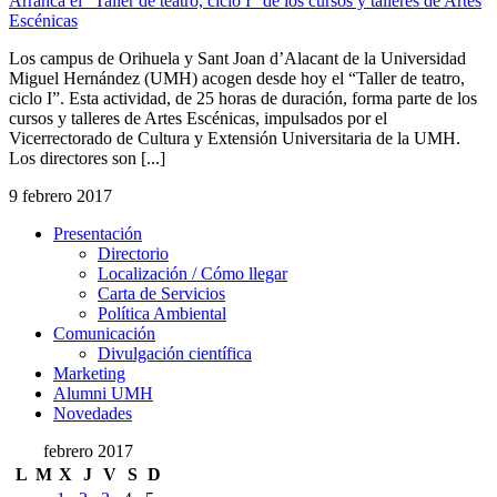
Arranca el “Taller de teatro, ciclo I” de los cursos y talleres de Artes
Escénicas
Los campus de Orihuela y Sant Joan d’Alacant de la Universidad
Miguel Hernández (UMH) acogen desde hoy el “Taller de teatro,
ciclo I”. Esta actividad, de 25 horas de duración, forma parte de los
cursos y talleres de Artes Escénicas, impulsados por el
Vicerrectorado de Cultura y Extensión Universitaria de la UMH.
Los directores son [...]
9 febrero 2017
Presentación
Presentación
Directorio
Localización / Cómo llegar
Carta de Servicios
Política Ambiental
Comunicación
Comunicación
Divulgación científica
Marketing
Alumni UMH
Novedades
febrero 2017
L
M
X
J
V
S
D