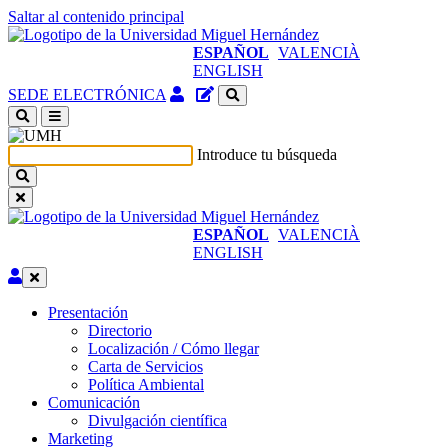
Saltar al contenido principal
ESPAÑOL
VALENCIÀ
ENGLISH
Acceso
Gestor
SEDE ELECTRÓNICA
identificado
de
(abre
contenidos
en
del
Introduce tu búsqueda
ventana
sitio
nueva)
ESPAÑOL
VALENCIÀ
ENGLISH
Editar
Presentación
Presentación
Directorio
Localización / Cómo llegar
Carta de Servicios
Política Ambiental
Comunicación
Comunicación
Divulgación científica
Marketing