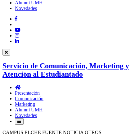
Alumni UMH
Novedades
Facebook
Twitter
YouTube
Instagram
LinkedIn
Servicio de Comunicación, Marketing y
Atención al Estudiantado
Servicio
de
Presentación
Comunicación,
Comunicación
Marketing
Marketing
y
Alumni UMH
Atención
Novedades
al
Estudiantado
CAMPUS ELCHE FUENTE NOTICIA OTROS