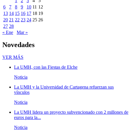
1
2
3
4
5
6
7
8
9
10
11
12
13
14
15
16
17
18
19
20
21
22
23
24
25
26
27
28
« Ene
Mar »
Novedades
Novedades
VER MÁS
La UMH, con las Fiestas de Elche
Noticia
La UMH y la Universidad de Cartagena refuerzan sus
vínculos
Noticia
La UMH lidera un proyecto subvencionado con 2 millones de
euros para la...
Noticia