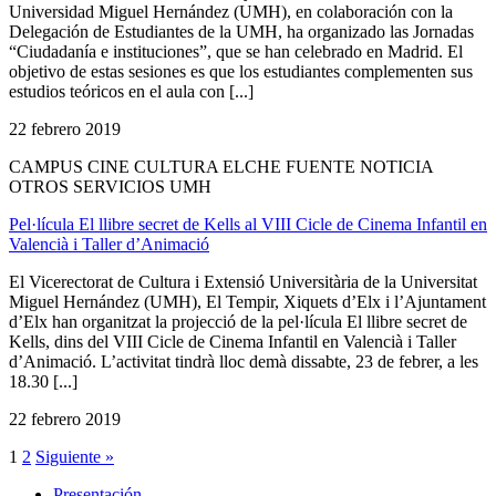
Universidad Miguel Hernández (UMH), en colaboración con la
Delegación de Estudiantes de la UMH, ha organizado las Jornadas
“Ciudadanía e instituciones”, que se han celebrado en Madrid. El
objetivo de estas sesiones es que los estudiantes complementen sus
estudios teóricos en el aula con [...]
22 febrero 2019
CAMPUS CINE CULTURA ELCHE FUENTE NOTICIA
OTROS SERVICIOS UMH
Pel·lícula El llibre secret de Kells al VIII Cicle de Cinema Infantil en
Valencià i Taller d’Animació
El Vicerectorat de Cultura i Extensió Universitària de la Universitat
Miguel Hernández (UMH), El Tempir, Xiquets d’Elx i l’Ajuntament
d’Elx han organitzat la projecció de la pel·lícula El llibre secret de
Kells, dins del VIII Cicle de Cinema Infantil en Valencià i Taller
d’Animació. L’activitat tindrà lloc demà dissabte, 23 de febrer, a les
18.30 [...]
22 febrero 2019
1
2
Siguiente »
Presentación