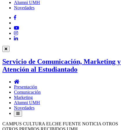
Alumni UMH
Novedades
Facebook
Twitter
YouTube
Instagram
LinkedIn
Servicio de Comunicación, Marketing y
Atención al Estudiantado
Servicio
de
Presentación
Comunicación,
Comunicación
Marketing
Marketing
y
Alumni UMH
Atención
Novedades
al
Estudiantado
CAMPUS CULTURA ELCHE FUENTE NOTICIA OTROS
OTROS PREMIOS RECIBIDOS UMH