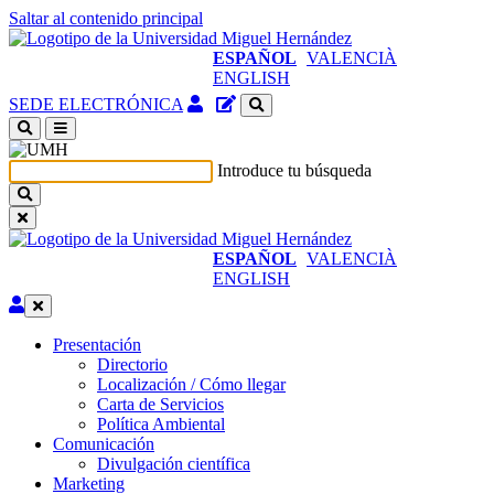
Saltar al contenido principal
ESPAÑOL
VALENCIÀ
ENGLISH
Acceso
Gestor
SEDE ELECTRÓNICA
identificado
de
(abre
contenidos
en
del
Introduce tu búsqueda
ventana
sitio
nueva)
ESPAÑOL
VALENCIÀ
ENGLISH
Editar
Presentación
Presentación
Directorio
Localización / Cómo llegar
Carta de Servicios
Política Ambiental
Comunicación
Comunicación
Divulgación científica
Marketing