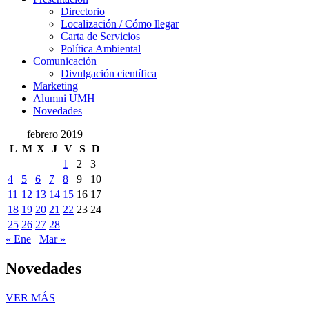
Presentación
Directorio
Localización / Cómo llegar
Carta de Servicios
Política Ambiental
Comunicación
Comunicación
Divulgación científica
Marketing
Alumni UMH
Novedades
febrero 2019
L
M
X
J
V
S
D
1
2
3
4
5
6
7
8
9
10
11
12
13
14
15
16
17
18
19
20
21
22
23
24
25
26
27
28
« Ene
Mar »
Novedades
Novedades
VER MÁS