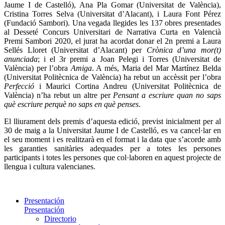
Jaume I de Castelló), Ana Pla Gomar (Universitat de València),
Cristina Torres Selva (Universitat d’Alacant), i Laura Font Pérez
(Fundació Sambori). Una vegada llegides les 137 obres presentades
al Desseté Concurs Universitari de Narrativa Curta en Valencià
Premi Sambori 2020, el jurat ha acordat donar el 2n premi a Laura
Sellés Lloret (Universitat d’Alacant) per
Crònica d’una mor(t)
anunciada
; i el 3r premi a Joan Pelegi i Torres (Universitat de
València) per l’obra
Amiga
. A més, Maria del Mar Martínez Belda
(Universitat Politècnica de València) ha rebut un accèssit per l’obra
Perfecció
i Maurici Cortina Andreu (Universitat Politècnica de
València) n’ha rebut un altre per
Pensant a escriure quan no saps
què escriure perquè no saps en què penses
.
El lliurament dels premis d’aquesta edició, previst inicialment per al
30 de maig a la Universitat Jaume I de Castelló, es va cancel·lar en
el seu moment i es realitzarà en el format i la data que s’acorde amb
les garanties sanitàries adequades per a totes les persones
participants i totes les persones que col·laboren en aquest projecte de
llengua i cultura valencianes.
Presentación
Presentación
Directorio