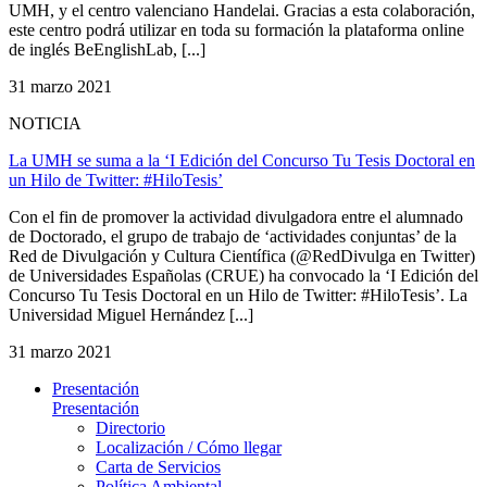
UMH, y el centro valenciano Handelai. Gracias a esta colaboración,
este centro podrá utilizar en toda su formación la plataforma online
de inglés BeEnglishLab, [...]
31 marzo 2021
NOTICIA
La UMH se suma a la ‘I Edición del Concurso Tu Tesis Doctoral en
un Hilo de Twitter: #HiloTesis’
Con el fin de promover la actividad divulgadora entre el alumnado
de Doctorado, el grupo de trabajo de ‘actividades conjuntas’ de la
Red de Divulgación y Cultura Científica ​(@RedDivulga en Twitter)
de Universidades Españolas (CRUE) ha convocado la ‘I Edición del
Concurso Tu Tesis Doctoral en un Hilo de Twitter: #HiloTesis’. La
Universidad Miguel Hernández [...]
31 marzo 2021
Presentación
Presentación
Directorio
Localización / Cómo llegar
Carta de Servicios
Política Ambiental