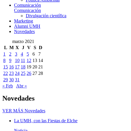
Comunicación
Comunicación
Divulgación científica
Marketing
Alumni UMH
Novedades
marzo 2021
L
M
X
J
V
S
D
1
2
3
4
5
6
7
8
9
10
11
12
13
14
15
16
17
18
19
20
21
22
23
24
25
26
27
28
29
30
31
« Feb
Abr »
Novedades
VER MÁS
Novedades
La UMH, con las Fiestas de Elche
Noticia