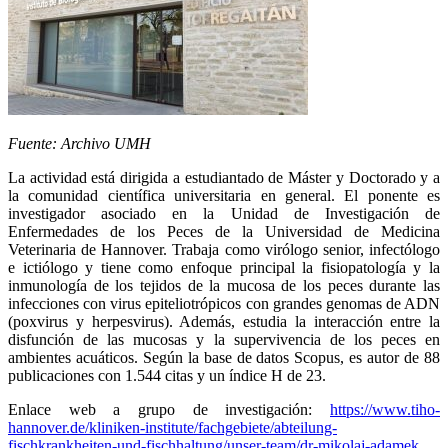
Fuente: Archivo UMH
La actividad está dirigida a estudiantado de Máster y Doctorado y a
la comunidad científica universitaria en general. El ponente es
investigador asociado en la Unidad de Investigación de
Enfermedades de los Peces de la Universidad de Medicina
Veterinaria de Hannover. Trabaja como virólogo senior, infectólogo
e ictiólogo y tiene como enfoque principal la fisiopatología y la
inmunología de los tejidos de la mucosa de los peces durante las
infecciones con virus epiteliotrópicos con grandes genomas de ADN
(poxvirus y herpesvirus). Además, estudia la interacción entre la
disfunción de las mucosas y la supervivencia de los peces en
ambientes acuáticos. Según la base de datos Scopus, es autor de 88
publicaciones con 1.544 citas y un índice H de 23.
Enlace web a grupo de investigación:
https://www.tiho-
hannover.de/kliniken-institute/fachgebiete/abteilung-
fischkrankheiten-und-fischhaltung/unser-team/dr-mikolaj-adamek