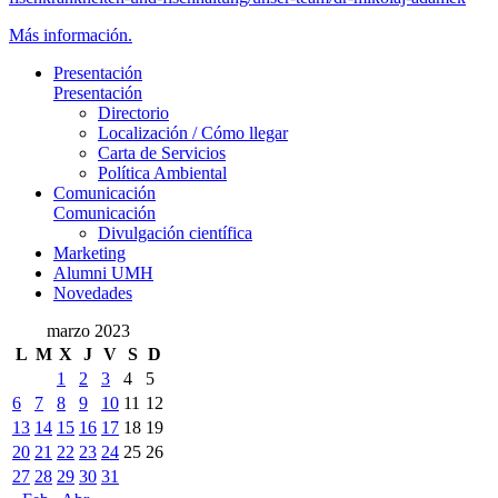
Más información.
Presentación
Presentación
Directorio
Localización / Cómo llegar
Carta de Servicios
Política Ambiental
Comunicación
Comunicación
Divulgación científica
Marketing
Alumni UMH
Novedades
marzo 2023
L
M
X
J
V
S
D
1
2
3
4
5
6
7
8
9
10
11
12
13
14
15
16
17
18
19
20
21
22
23
24
25
26
27
28
29
30
31