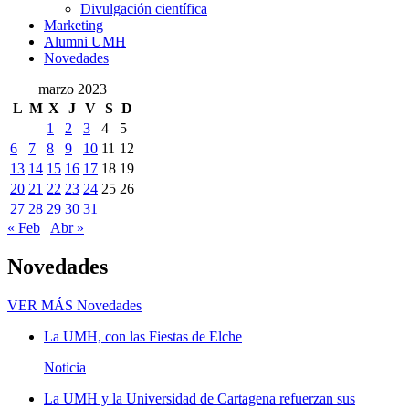
Divulgación científica
Marketing
Alumni UMH
Novedades
marzo 2023
L
M
X
J
V
S
D
1
2
3
4
5
6
7
8
9
10
11
12
13
14
15
16
17
18
19
20
21
22
23
24
25
26
27
28
29
30
31
« Feb
Abr »
Novedades
VER MÁS
Novedades
La UMH, con las Fiestas de Elche
Noticia
La UMH y la Universidad de Cartagena refuerzan sus