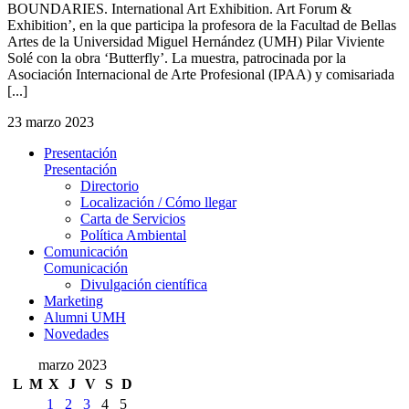
BOUNDARIES. International Art Exhibition. Art Forum &
Exhibition’, en la que participa la profesora de la Facultad de Bellas
Artes de la Universidad Miguel Hernández (UMH) Pilar Viviente
Solé con la obra ‘Butterfly’. La muestra, patrocinada por la
Asociación Internacional de Arte Profesional (IPAA) y comisariada
[...]
23 marzo 2023
Presentación
Presentación
Directorio
Localización / Cómo llegar
Carta de Servicios
Política Ambiental
Comunicación
Comunicación
Divulgación científica
Marketing
Alumni UMH
Novedades
marzo 2023
L
M
X
J
V
S
D
1
2
3
4
5