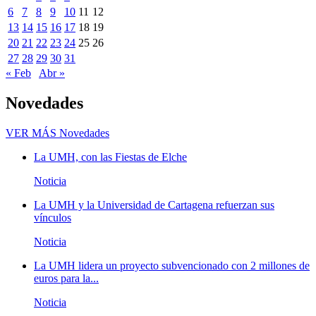
6
7
8
9
10
11
12
13
14
15
16
17
18
19
20
21
22
23
24
25
26
27
28
29
30
31
« Feb
Abr »
Novedades
VER MÁS
Novedades
La UMH, con las Fiestas de Elche
Noticia
La UMH y la Universidad de Cartagena refuerzan sus
vínculos
Noticia
La UMH lidera un proyecto subvencionado con 2 millones de
euros para la...
Noticia