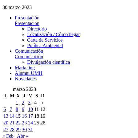
30 marzo 2023
Presentación
Presentación
Directorio
Localización / Cómo llegar
Carta de Servicios
Política Ambiental
Comunicación
Comunicación
Divulgación científica
Marketing
Alumni UMH
Novedades
marzo 2023
L
M
X
J
V
S
D
1
2
3
4
5
6
7
8
9
10
11
12
13
14
15
16
17
18
19
20
21
22
23
24
25
26
27
28
29
30
31
« Feb
Abr »