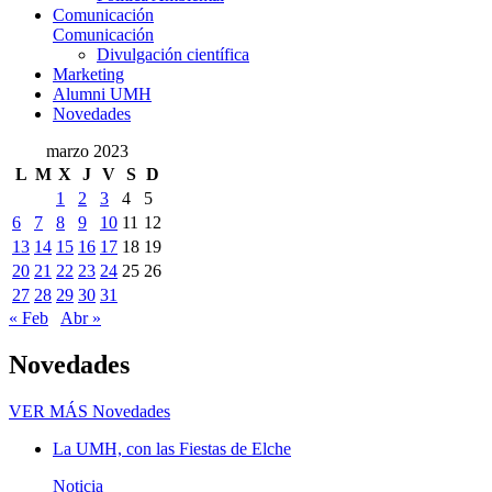
Comunicación
Comunicación
Divulgación científica
Marketing
Alumni UMH
Novedades
marzo 2023
L
M
X
J
V
S
D
1
2
3
4
5
6
7
8
9
10
11
12
13
14
15
16
17
18
19
20
21
22
23
24
25
26
27
28
29
30
31
« Feb
Abr »
Novedades
VER MÁS
Novedades
La UMH, con las Fiestas de Elche
Noticia