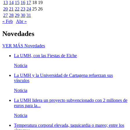
13
14
15
16
17
18
19
20
21
22
23
24
25
26
27
28
29
30
31
« Feb
Abr »
Novedades
VER MÁS
Novedades
La UMH, con las Fiestas de Elche
Noticia
La UMH y la Universidad de Cartagena refuerzan sus
vínculos
Noticia
La UMH lidera un proyecto subvencionado con 2 millones de
euros para la...
Noticia
Temperatura corporal elevada, taquicardia o mareo; entre los