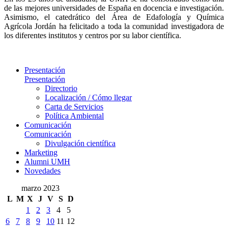
de las mejores universidades de España en docencia e investigación.
Asimismo, el catedrático del Área de Edafología y Química
Agrícola Jordán ha felicitado a toda la comunidad investigadora de
los diferentes institutos y centros por su labor científica.
Presentación
Presentación
Directorio
Localización / Cómo llegar
Carta de Servicios
Política Ambiental
Comunicación
Comunicación
Divulgación científica
Marketing
Alumni UMH
Novedades
marzo 2023
L
M
X
J
V
S
D
1
2
3
4
5
6
7
8
9
10
11
12