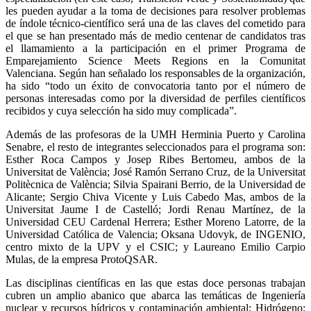
les pueden ayudar a la toma de decisiones para resolver problemas
de índole técnico-científico será una de las claves del cometido para
el que se han presentado más de medio centenar de candidatos tras
el llamamiento a la participación en el primer Programa de
Emparejamiento Science Meets Regions en la Comunitat
Valenciana. Según han señalado los responsables de la organización,
ha sido “todo un éxito de convocatoria tanto por el número de
personas interesadas como por la diversidad de perfiles científicos
recibidos y cuya selección ha sido muy complicada”.
Además de las profesoras de la UMH Herminia Puerto y Carolina
Senabre, el resto de integrantes seleccionados para el programa son:
Esther Roca Campos y Josep Ribes Bertomeu, ambos de la
Universitat de València; José Ramón Serrano Cruz, de la Universitat
Politècnica de València; Silvia Spairani Berrio, de la Universidad de
Alicante; Sergio Chiva Vicente y Luis Cabedo Mas, ambos de la
Universitat Jaume I de Castelló; Jordi Renau Martínez, de la
Universidad CEU Cardenal Herrera; Esther Moreno Latorre, de la
Universidad Católica de Valencia; Oksana Udovyk, de INGENIO,
centro mixto de la UPV y el CSIC; y Laureano Emilio Carpio
Mulas, de la empresa ProtoQSAR.
Las disciplinas científicas en las que estas doce personas trabajan
cubren un amplio abanico que abarca las temáticas de Ingeniería
nuclear y recursos hídricos y contaminación ambiental; Hidrógeno;