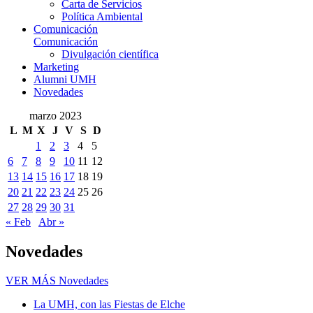
Carta de Servicios
Política Ambiental
Comunicación
Comunicación
Divulgación científica
Marketing
Alumni UMH
Novedades
marzo 2023
L
M
X
J
V
S
D
1
2
3
4
5
6
7
8
9
10
11
12
13
14
15
16
17
18
19
20
21
22
23
24
25
26
27
28
29
30
31
« Feb
Abr »
Novedades
VER MÁS
Novedades
La UMH, con las Fiestas de Elche