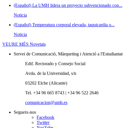
(Español) La UMH lidera un proyecto subvencionado con...
Noticia
(Español) Temperatura corporal elevada, taquicardia o...
Noticia
VEURE MÉS
Novetats
Servei de Comunicació, Màrqueting i Atenció a l'Estudiantat
Edif. Rectorado y Consejo Social
Avda. de la Universidad, s/n
03202 Elche (Alicante)
Tel. +34 96 665 8743 | +34 96 522 2646
comunicacion@umh.es
Segueix-nos
Facebook
Twitter
YouTube