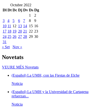
Octubre 2022
Dl
Dt
Dc
Dj
Dv
Ds
Dg
1
2
3
4
5
6
7
8
9
10
11
12
13
14
15
16
17
18
19
20
21
22
23
24
25
26
27
28
29
30
31
« Set
Nov »
Novetats
VEURE MÉS
Novetats
(Español) La UMH, con las Fiestas de Elche
Noticia
(Español) La UMH y la Universidad de Cartagena
refuerzan...
Noticia