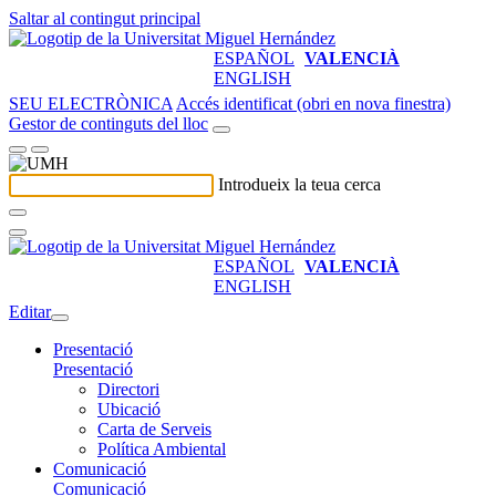
Saltar al contingut principal
ESPAÑOL
VALENCIÀ
ENGLISH
SEU ELECTRÒNICA
Accés identificat (obri en nova finestra)
Gestor de continguts del lloc
Introdueix la teua cerca
ESPAÑOL
VALENCIÀ
ENGLISH
Editar
Presentació
Presentació
Directori
Ubicació
Carta de Serveis
Política Ambiental
Comunicació
Comunicació