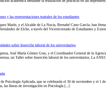
ación académica mediante la realización de prácticas en las dependencias
 y las representaciones teatrales de los estudiantes
uez Marín, y el Alcalde de La Nucia, Bernabé Cano García, han firmado
ernández de Elche, a través del Vicerrectorado de Estudiantes y Extensi
des sobre Inserción laboral de los universitarios
resa, José María Gómez Gras, y el Coordinador General de la Agencia
sa, un Taller sobre Inserción laboral de los universitarios. La ANECA 
cada
adas de Psicología Aplicada, que se celebrarán el 30 de noviembre y el 
s, las líneas de investigación en Psicología [...]