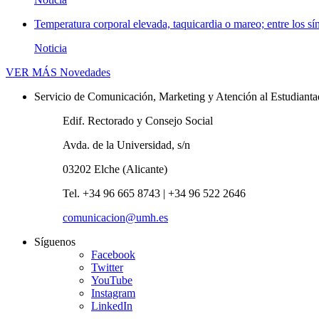
Temperatura corporal elevada, taquicardia o mareo; entre los sí
Noticia
VER MÁS
Novedades
Servicio de Comunicación, Marketing y Atención al Estudiant
Edif. Rectorado y Consejo Social
Avda. de la Universidad, s/n
03202 Elche (Alicante)
Tel. +34 96 665 8743 | +34 96 522 2646
comunicacion@umh.es
Síguenos
Facebook
Twitter
YouTube
Instagram
LinkedIn