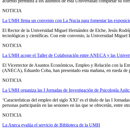
acuerdo permitirá a los alumnos de esta Universidad completar su form
NOTICIA
La UMH firma un convenio con La Nucia para fomentar las exposiciones
El Rector de la Universidad Miguel Hernández de Elche, Jesús Rodríg
tecnológicas y científicas. Con este convenio, la Universidad Miguel H
NOTICIA
La UMH acoge el Taller de Colaboración entre ANECA y las Universida
El Vicerrector de Asuntos Económicos, Empleo y Relación con la Emp
(ANECA), Eduardo Coba, han presentado esta mañana, en rueda de pren
NOTICIA
La UMH organiza las I Jornadas de Investigación de Psicología Apli
‘Características del empleo del siglo XXI’ es el título de las I Jorn
personas participarán en las sesiones en las que se ofrecerán, entre otra
NOTICIA
La Aneca evalúa el servicio de Biblioteca de la UMH