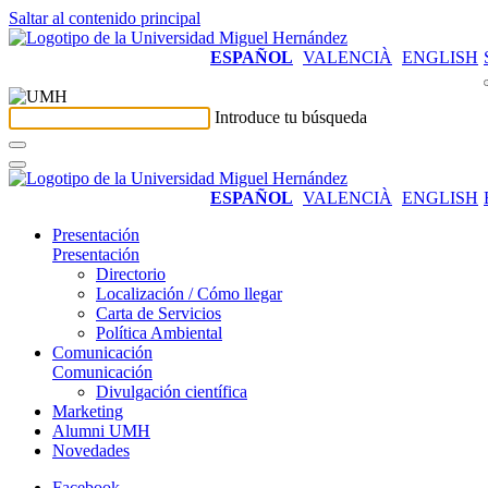
Saltar al contenido principal
ESPAÑOL
VALENCIÀ
ENGLISH
Introduce tu búsqueda
ESPAÑOL
VALENCIÀ
ENGLISH
Presentación
Presentación
Directorio
Localización / Cómo llegar
Carta de Servicios
Política Ambiental
Comunicación
Comunicación
Divulgación científica
Marketing
Alumni UMH
Novedades
Facebook