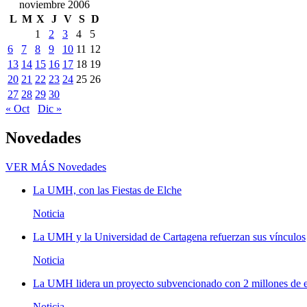
noviembre 2006
L
M
X
J
V
S
D
1
2
3
4
5
6
7
8
9
10
11
12
13
14
15
16
17
18
19
20
21
22
23
24
25
26
27
28
29
30
« Oct
Dic »
Novedades
VER MÁS
Novedades
La UMH, con las Fiestas de Elche
Noticia
La UMH y la Universidad de Cartagena refuerzan sus vínculos
Noticia
La UMH lidera un proyecto subvencionado con 2 millones de eu
Noticia