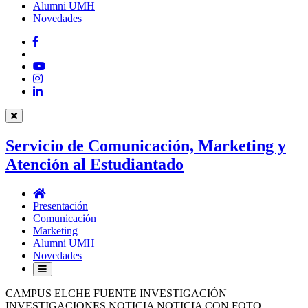
Alumni UMH
Novedades
Facebook
Twitter
YouTube
Instagram
LinkedIn
Servicio de Comunicación, Marketing y
Atención al Estudiantado
Servicio
de
Presentación
Comunicación,
Comunicación
Marketing
Marketing
y
Alumni UMH
Atención
Novedades
al
Estudiantado
CAMPUS ELCHE FUENTE INVESTIGACIÓN
INVESTIGACIONES NOTICIA NOTICIA CON FOTO