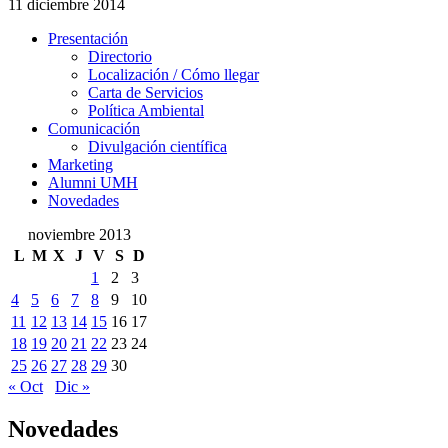
11 diciembre 2014
Presentación
Presentación
Directorio
Localización / Cómo llegar
Carta de Servicios
Política Ambiental
Comunicación
Comunicación
Divulgación científica
Marketing
Alumni UMH
Novedades
noviembre 2013
L
M
X
J
V
S
D
1
2
3
4
5
6
7
8
9
10
11
12
13
14
15
16
17
18
19
20
21
22
23
24
25
26
27
28
29
30
« Oct
Dic »
Novedades