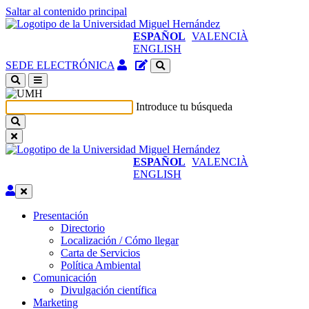
Saltar al contenido principal
ESPAÑOL
VALENCIÀ
ENGLISH
Acceso
Gestor
SEDE ELECTRÓNICA
identificado
de
(abre
contenidos
en
del
Introduce tu búsqueda
ventana
sitio
nueva)
ESPAÑOL
VALENCIÀ
ENGLISH
Editar
Presentación
Presentación
Directorio
Localización / Cómo llegar
Carta de Servicios
Política Ambiental
Comunicación
Comunicación
Divulgación científica
Marketing