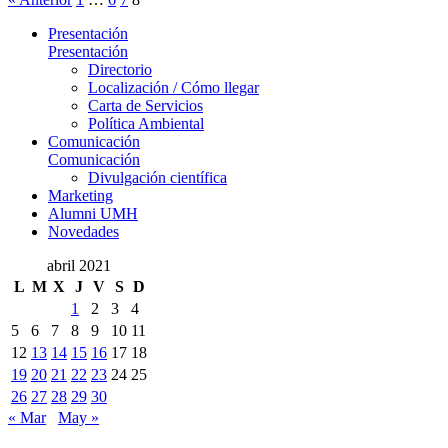
Presentación
Presentación
Directorio
Localización / Cómo llegar
Carta de Servicios
Política Ambiental
Comunicación
Comunicación
Divulgación científica
Marketing
Alumni UMH
Novedades
abril 2021
L
M
X
J
V
S
D
1
2
3
4
5
6
7
8
9
10
11
12
13
14
15
16
17
18
19
20
21
22
23
24
25
26
27
28
29
30
« Mar
May »