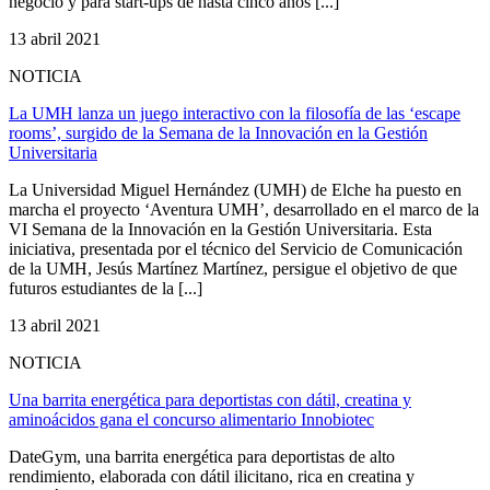
negocio y para start-ups de hasta cinco años [...]
13 abril 2021
NOTICIA
La UMH lanza un juego interactivo con la filosofía de las ‘escape
rooms’, surgido de la Semana de la Innovación en la Gestión
Universitaria
La Universidad Miguel Hernández (UMH) de Elche ha puesto en
marcha el proyecto ‘Aventura UMH’, desarrollado en el marco de la
VI Semana de la Innovación en la Gestión Universitaria. Esta
iniciativa, presentada por el técnico del Servicio de Comunicación
de la UMH, Jesús Martínez Martínez, persigue el objetivo de que
futuros estudiantes de la [...]
13 abril 2021
NOTICIA
Una barrita energética para deportistas con dátil, creatina y
aminoácidos gana el concurso alimentario Innobiotec
DateGym, una barrita energética para deportistas de alto
rendimiento, elaborada con dátil ilicitano, rica en creatina y