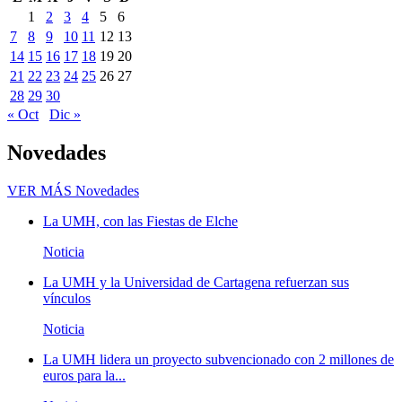
1
2
3
4
5
6
7
8
9
10
11
12
13
14
15
16
17
18
19
20
21
22
23
24
25
26
27
28
29
30
« Oct
Dic »
Novedades
VER MÁS
Novedades
La UMH, con las Fiestas de Elche
Noticia
La UMH y la Universidad de Cartagena refuerzan sus
vínculos
Noticia
La UMH lidera un proyecto subvencionado con 2 millones de
euros para la...