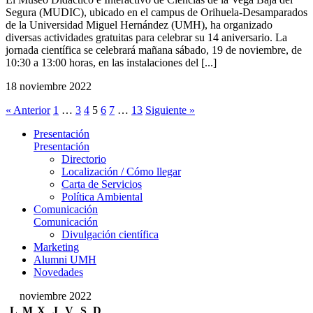
Segura (MUDIC), ubicado en el campus de Orihuela-Desamparados
de la Universidad Miguel Hernández (UMH), ha organizado
diversas actividades gratuitas para celebrar su 14 aniversario. La
jornada científica se celebrará mañana sábado, 19 de noviembre, de
10:30 a 13:00 horas, en las instalaciones del [...]
18 noviembre 2022
« Anterior
1
…
3
4
5
6
7
…
13
Siguiente »
Presentación
Presentación
Directorio
Localización / Cómo llegar
Carta de Servicios
Política Ambiental
Comunicación
Comunicación
Divulgación científica
Marketing
Alumni UMH
Novedades
noviembre 2022
L
M
X
J
V
S
D