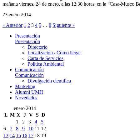
mañana viernes, 24 de enero, a las 12:30 horas, en la “Casa-Museo Bar
23 enero 2014
« Anterior
1
2
3
4
5
…
8
Siguiente »
Presentación
Presentación
Directorio
Localización / Cómo llegar
Carta de Servicios
Política Ambiental
Comunicación
Comunicación
Divulgación científica
Marketing
Alumni UMH
Novedades
enero 2014
L
M
X
J
V
S
D
1
2
3
4
5
6
7
8
9
10
11
12
13
14
15
16
17
18
19