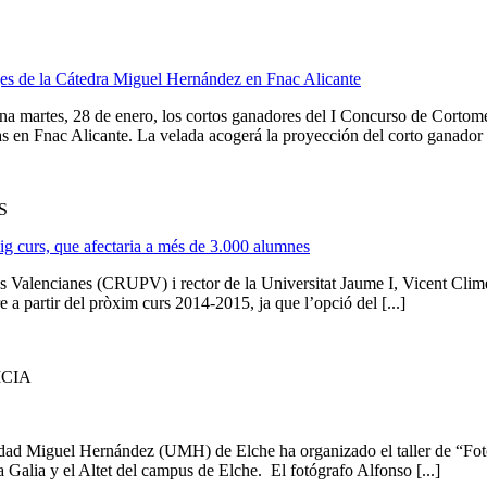
jes de la Cátedra Miguel Hernández en Fnac Alicante
martes, 28 de enero, los cortos ganadores del I Concurso de Cortomet
as en Fnac Alicante. La velada acogerá la proyección del corto ganador d
S
mig curs, que afectaria a més de 3.000 alumnes
es Valencianes (CRUPV) i rector de la Universitat Jaume I, Vicent Clime
a partir del pròxim curs 2014-2015, ja que l’opció del [...]
ICIA
sidad Miguel Hernández (UMH) de Elche ha organizado el taller de “Fot
La Galia y el Altet del campus de Elche. El fotógrafo Alfonso [...]