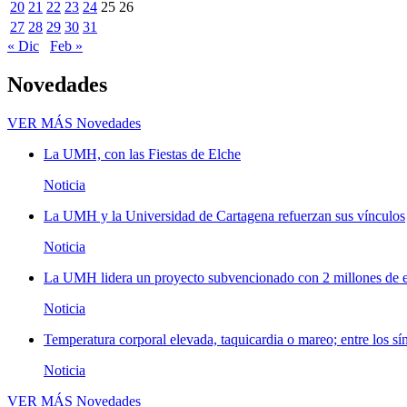
20
21
22
23
24
25
26
27
28
29
30
31
« Dic
Feb »
Novedades
VER MÁS
Novedades
La UMH, con las Fiestas de Elche
Noticia
La UMH y la Universidad de Cartagena refuerzan sus vínculos
Noticia
La UMH lidera un proyecto subvencionado con 2 millones de eu
Noticia
Temperatura corporal elevada, taquicardia o mareo; entre los sí
Noticia
VER MÁS
Novedades