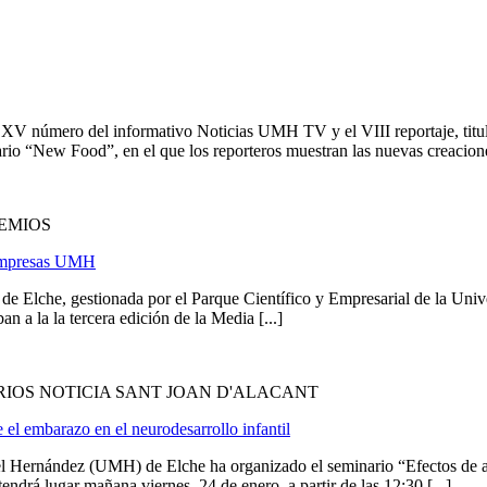
V número del informativo Noticias UMH TV y el VIII reportaje, titu
ario “New Food”, en el que los reporteros muestran las nuevas creaciones
EMIOS
 Empresas UMH
Elche, gestionada por el Parque Científico y Empresarial de la Unive
n a la la tercera edición de la Media [...]
IOS NOTICIA SANT JOAN D'ALACANT
 el embarazo en el neurodesarrollo infantil
 Hernández (UMH) de Elche ha organizado el seminario “Efectos de alt
ndrá lugar mañana viernes, 24 de enero, a partir de las 12:30 [...]