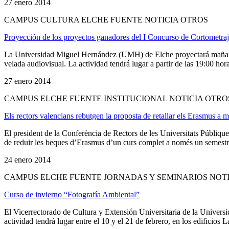
27 enero 2014
CAMPUS CULTURA ELCHE FUENTE NOTICIA OTROS
Proyección de los proyectos ganadores del I Concurso de Cortometra
La Universidad Miguel Hernández (UMH) de Elche proyectará mañana 
velada audiovisual. La actividad tendrá lugar a partir de las 19:00 hor
27 enero 2014
CAMPUS ELCHE FUENTE INSTITUCIONAL NOTICIA OTRO
Els rectors valencians rebutgen la proposta de retallar els Erasmus a 
El president de la Conferència de Rectors de les Universitats Públiqu
de reduir les beques d’Erasmus d’un curs complet a només un semestre 
24 enero 2014
CAMPUS ELCHE FUENTE JORNADAS Y SEMINARIOS NOT
Curso de invierno “Fotografía Ambiental”
El Vicerrectorado de Cultura y Extensión Universitaria de la Univer
actividad tendrá lugar entre el 10 y el 21 de febrero, en los edificios 