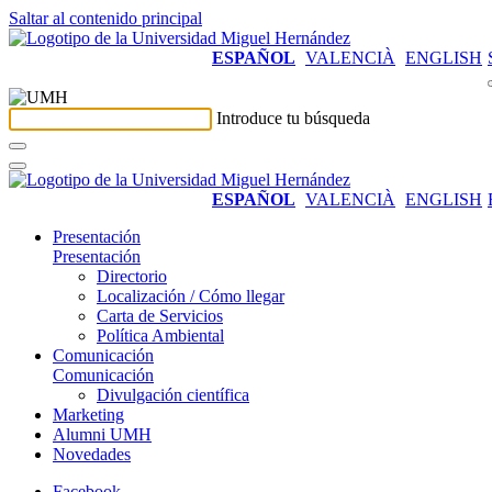
Saltar al contenido principal
ESPAÑOL
VALENCIÀ
ENGLISH
Introduce tu búsqueda
ESPAÑOL
VALENCIÀ
ENGLISH
Presentación
Presentación
Directorio
Localización / Cómo llegar
Carta de Servicios
Política Ambiental
Comunicación
Comunicación
Divulgación científica
Marketing
Alumni UMH
Novedades
Facebook