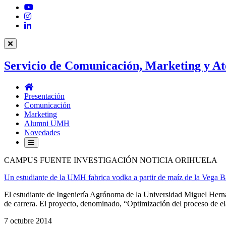
YouTube
Instagram
LinkedIn
Servicio de Comunicación, Marketing y At
Servicio
de
Presentación
Comunicación,
Comunicación
Marketing
Marketing
y
Alumni UMH
Atención
Novedades
al
Estudiantado
CAMPUS FUENTE INVESTIGACIÓN NOTICIA ORIHUELA
Un estudiante de la UMH fabrica vodka a partir de maíz de la Vega Ba
El estudiante de Ingeniería Agrónoma de la Universidad Miguel Hern
de carrera. El proyecto, denominado, “Optimización del proceso de el
7 octubre 2014