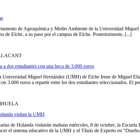
he
partamento de Agroquímica y Medio Ambiente de la Universidad Migue
o de Elche, a su paso por el campus de Elche. Posteriormente, [...]
'ALACANT
 a dos estudiantes con una beca de 3.000 euros
la Universidad Miguel Hernández (UMH) de Elche Irene de Miguel Eliza
3.000 euros a repartir entre los dos estudiantes seleccionados. El prem
RIHUELA
Holanda visitan la UMH
rias de Holanda visitarán mañana miércoles, 8 de octubre, la Escuela
er el sistema educativo de la UMH y el Título de Experto en “Diseño, d