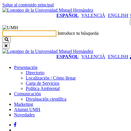
Saltar al contenido principal
ESPAÑOL
VALENCIÀ
ENGLISH
Introduce tu búsqueda
ESPAÑOL
VALENCIÀ
ENGLISH
Presentación
Presentación
Directorio
Localización / Cómo llegar
Carta de Servicios
Política Ambiental
Comunicación
Comunicación
Divulgación científica
Marketing
Alumni UMH
Novedades
Facebook
Twitter