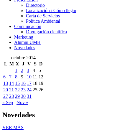
Presentación
Directorio
Localización / Cómo llegar
Carta de Servicios
Política Ambiental
Comunicación
Comunicación
Divulgación científica
Marketing
Alumni UMH
Novedades
octubre 2014
L
M
X
J
V
S
D
1
2
3
4
5
6
7
8
9
10
11
12
13
14
15
16
17
18
19
20
21
22
23
24
25
26
27
28
29
30
31
« Sep
Nov »
Novedades
Novedades
VER MÁS